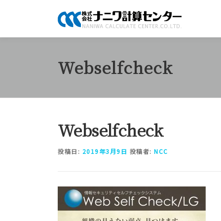
コ
ン
テ
ン
ツ
Webselfcheck
へ
ス
キ
ッ
プ
Webselfcheck
投稿日:
2019年3月9日
投稿者:
NCC