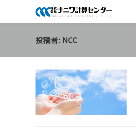
コ
ン
テ
ン
ツ
投稿者:
NCC
へ
ス
キ
ッ
プ