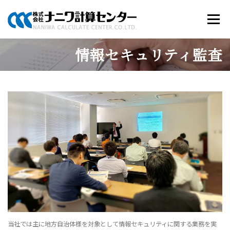
コ
ン
メニュー
テ
ン
ツ
情報セキュリティ監査
へ
商品のご案内
ソリューション
当社について
ス
キ
ッ
プ
採用情報
お知らせ
お問い合わせ
当社では主に地方自治体様を対象として情報セキュリティに関する業務を実