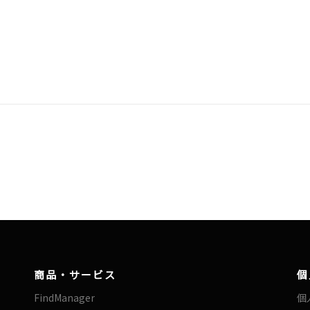
商品・サービス
個
FindManager
個