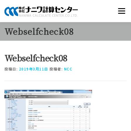
コ
ン
メニュー
テ
ン
ツ
Webselfcheck08
へ
商品のご案内
ソリューション
当社について
ス
キ
ッ
Webselfcheck08
プ
採用情報
お知らせ
お問い合わせ
投稿日:
2019年3月11日
投稿者:
NCC