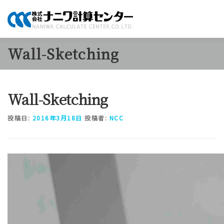
コ
ン
テ
ン
ツ
Wall-Sketching
へ
商品のご案内
ソリューション
当社について
採用情
ス
キ
ッ
Wall-Sketching
プ
投稿日:
2016年3月18日
投稿者:
NCC
動
画
プ
レ
ー
ヤ
ー