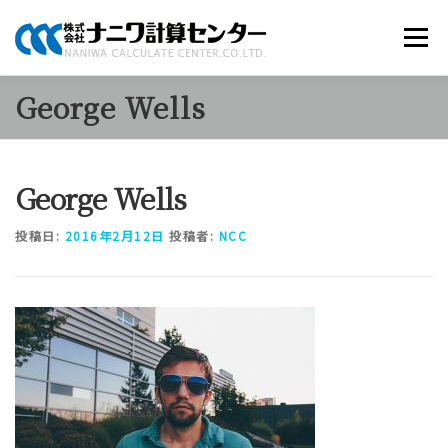
コ
ン
メニュー
テ
ン
ツ
George Wells
へ
商品のご案内
ソリューション
当社について
ス
キ
ッ
George Wells
プ
採用情報
お知らせ
お問い合わせ
投稿日:
2016年2月12日
投稿者:
NCC