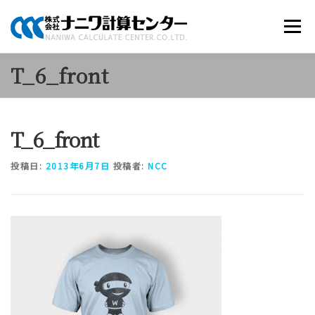
コ
ン
メニュー
テ
ン
ツ
T_6_front
へ
商品のご案内
ソリューション
当社について
ス
キ
ッ
T_6_front
プ
採用情報
お知らせ
お問い合わせ
投稿日:
2013年6月7日
投稿者:
NCC