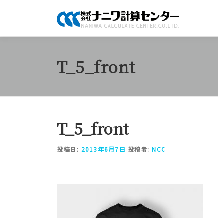
コ
ン
テ
ン
ツ
T_5_front
へ
ス
キ
ッ
プ
T_5_front
投稿日:
2013年6月7日
投稿者:
NCC