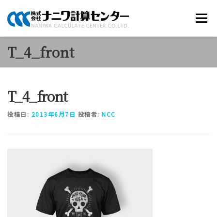
コ
ン
メニュー
テ
ン
ツ
T_4_front
へ
商品のご案内
ソリューション
当社について
ス
キ
ッ
T_4_front
プ
採用情報
お知らせ
お問い合わせ
投稿日:
2013年6月7日
投稿者:
NCC