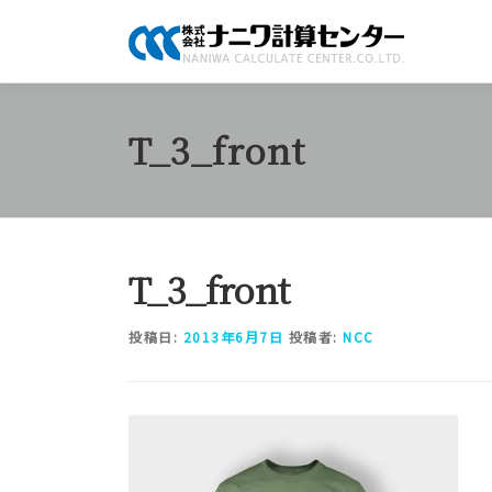
コ
ン
テ
ン
ツ
T_3_front
へ
ス
キ
ッ
プ
T_3_front
投稿日:
2013年6月7日
投稿者:
NCC