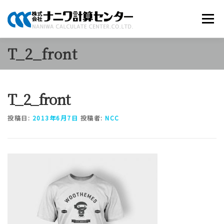
コ
ン
メニュー
テ
ン
ツ
T_2_front
へ
商品のご案内
ソリューション
当社について
ス
キ
ッ
T_2_front
プ
採用情報
お知らせ
お問い合わせ
投稿日:
2013年6月7日
投稿者:
NCC