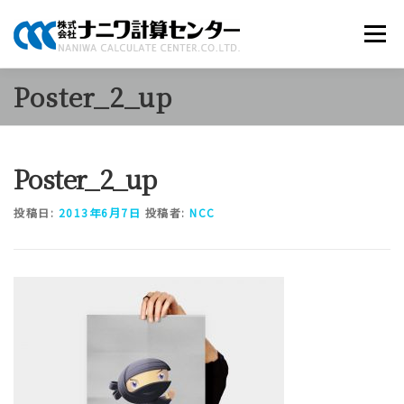
コ
ン
メニュー
テ
ン
ツ
Poster_2_up
へ
商品のご案内
ソリューション
当社について
ス
キ
ッ
Poster_2_up
プ
採用情報
お知らせ
お問い合わせ
投稿日:
2013年6月7日
投稿者:
NCC