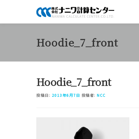
コ
ン
テ
ン
ツ
Hoodie_7_front
へ
ス
キ
ッ
プ
Hoodie_7_front
投稿日:
2013年6月7日
投稿者:
NCC