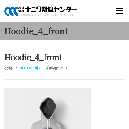
コ
ン
メニュー
テ
ン
ツ
Hoodie_4_front
へ
商品のご案内
ソリューション
当社について
ス
キ
ッ
Hoodie_4_front
プ
採用情報
お知らせ
お問い合わせ
投稿日:
2013年6月7日
投稿者:
NCC