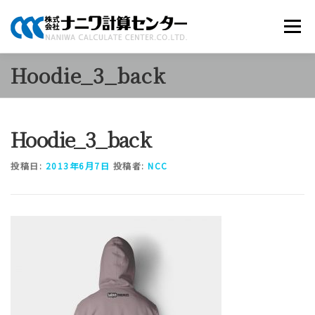
コ
ン
メニュー
テ
ン
ツ
Hoodie_3_back
へ
商品のご案内
ソリューション
当社について
ス
キ
ッ
Hoodie_3_back
プ
採用情報
お知らせ
お問い合わせ
投稿日:
2013年6月7日
投稿者:
NCC