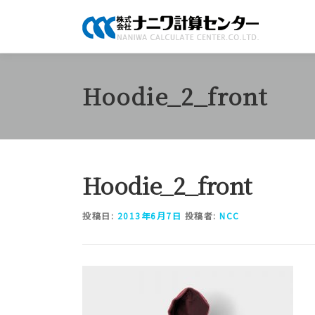
コ
ン
テ
ン
ツ
Hoodie_2_front
へ
ス
キ
ッ
プ
Hoodie_2_front
投稿日:
2013年6月7日
投稿者:
NCC