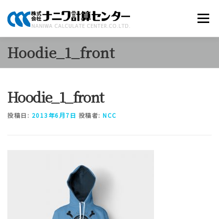
コ
ン
メニュー
テ
ン
ツ
Hoodie_1_front
へ
商品のご案内
ソリューション
当社について
ス
キ
ッ
Hoodie_1_front
プ
採用情報
お知らせ
お問い合わせ
投稿日:
2013年6月7日
投稿者:
NCC