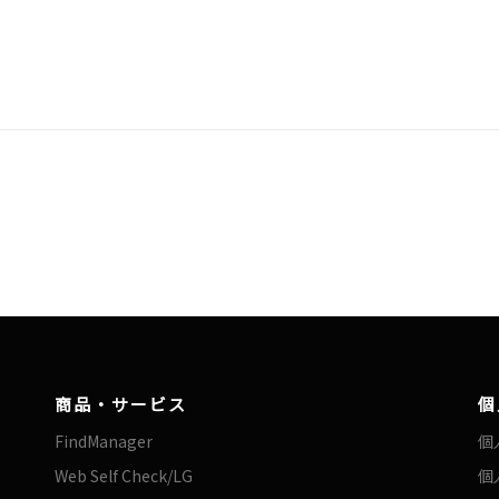
商品・サービス
個
FindManager
個
Web Self Check/LG
個