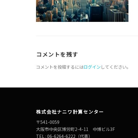
コメントを残す
コメントを投稿するには
ログイン
してください。
株式会社ナニワ計算センター
〒541-0059
大阪市中央区博労町2-4-11 中博ビル3F
TEL : 06-6264-6222（代表）