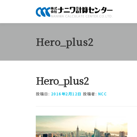
コ
ン
テ
ン
ツ
Hero_plus2
へ
ス
キ
ッ
プ
Hero_plus2
投稿日:
2016年2月12日
投稿者:
NCC