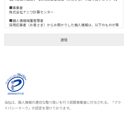
■事業者
株式会社ナニワ計算センター
■個人情報保護管理者
採用応募者（お客さま）からお預かりした個人情報は、以下のものが責
任を持って管理するものとします。
〒541-0059 大阪市中央区博労町2-4-11 中博ビル内
送信
株式会社ナニワ計算センター 経営管理推進本部長
電話：06-6264-6222
FAX：06-6264-7638
e-mail：info@naniwacc.co.jp
■利用目的
採用応募者様（お客さま）からお預かりした情報は、以下のように活か
しています。
1. 採用に関する内容にお答えするため
2. 採用に関連した情報などをお届けするため
■個人情報は第三者に開示・提供いたしません
当社は以下の場合を除き、情報を第三者へ開示・提供することはありま
せん。
当社は、個人情報の適切な取り扱いを行う民間事業者に付与される、「プラ
1. お客様の同意がある場合
イバシーマーク」の認定を受けております。
2. 法令に基づく場合
3. 本人・または公衆の生命、健康、財産などの重大な利益を保護する
ために必要な場合
■個人情報の取扱いの委託について