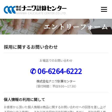
コ
ン
メニュー
テ
ン
ツ
エントリーフォーム
へ
商品のご案内
ソリューション
当社について
ス
キ
ッ
採用に関するお問い合わせ
プ
採用情報
お知らせ
お問い合わせ
お電話でのお問い合わせ
✆ 06-6264-6222
株式会社ナニワ計算センター
（受付時間：平日9:00～17:30）
個人情報の利用に関して
お客様から頂いた個人情報は商品に関するお問い合わせへの回答を差し上げ