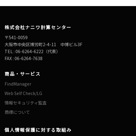
当社では、より良いサービスをご提供するために、業務を外部に委託す
る事があり、その際、個人データを委託先に取扱いの委託を行う場合が
あります。この委託先の選定には所定の「外部委託基準」に基づき、個
人情報の保護に十分な措置を講じている者を選定し、委託先に対して必
要かつ適切の監督を行い、個人情報保護の水準を担保した上で、その取
株式会社ナニワ計算センター
扱を外部に委託する場合があります。
■個人情報を提供しなかった場合に生じる結果
〒541-0059
お問い合わせにおける個人情報の提供は、採用応募者（お客さま）の任
大阪市中央区博労町2-4-11 中博ビル3F
意によるものとします。ただし、お問い合わせにおいてそれぞれ必要と
なる項目を入力しない場合は、お問い合わせに対してお答えできない場
TEL : 06-6264-6222（代表）
合があります。
FAX : 06-6264-7638
■お客様ご自身の個人情報の開示・訂正・利用停止については、下記の
個人情報お問い合わせ窓口までご連絡ください。
所定の手続きを経て対応いたします。 また、その際、登録されている
商品・サービス
ご連絡先に折り返しご連絡をお入れする等の方法で、ご本人様の確認を
取らせていただく場合もございますのでご了承ください。
FindManager
※個人情報の利用について同意頂ける場合は下のテキストボックスに
「同意」と記入した上でご送信下さい。同意いただけない場合はこちら
Web Self Check/LG
からご連絡差し上げることはできません。
情報セキュリティ監査
個人情報に関するお問い合わせ
株式会社ナニワ計算センター お客さま相談窓口係
商標について
電話：06-6264-6222
FAX：06-6264-7638
e-mail：info@naniwacc.co.jp
個人情報保護に対する取組み