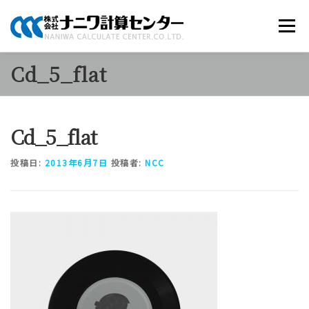
コ
ン
メニュー
テ
ン
ツ
Cd_5_flat
へ
商品のご案内
ソリューション
当社について
ス
キ
ッ
Cd_5_flat
プ
採用情報
お知らせ
お問い合わせ
投稿日:
2013年6月7日
投稿者:
NCC