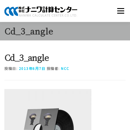
コ
ン
メニュー
テ
ン
ツ
Cd_3_angle
へ
商品のご案内
ソリューション
当社について
ス
キ
ッ
Cd_3_angle
プ
採用情報
お知らせ
お問い合わせ
投稿日:
2013年6月7日
投稿者:
NCC