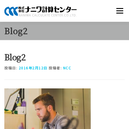
コ
ン
メニュー
テ
ン
ツ
Blog2
へ
商品のご案内
ソリューション
当社について
ス
キ
ッ
Blog2
プ
採用情報
お知らせ
お問い合わせ
投稿日:
2016年2月12日
投稿者:
NCC