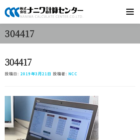
コ
ン
メニュー
テ
ン
ツ
304417
へ
商品のご案内
ソリューション
当社について
ス
キ
ッ
304417
プ
採用情報
お知らせ
お問い合わせ
投稿日:
2019年3月21日
投稿者:
NCC