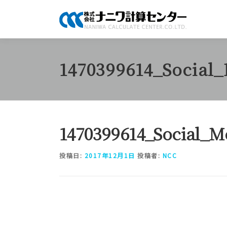
コ
ン
テ
ン
ツ
1470399614_Social
へ
ス
キ
ッ
プ
1470399614_Social_M
投稿日:
2017年12月1日
投稿者:
NCC