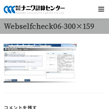
コ
ン
メニュー
テ
ン
ツ
Webselfcheck06-300×159
へ
商品のご案内
ソリューション
当社について
ス
キ
ッ
プ
採用情報
お知らせ
お問い合わせ
コメントを残す