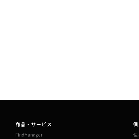
商品・サービス
個
FindManager
個