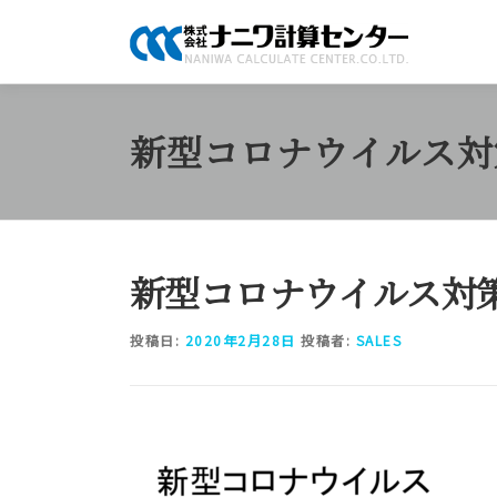
コ
ン
テ
ン
ツ
新型コロナウイルス対
へ
ス
キ
ッ
プ
新型コロナウイルス対
投稿日:
2020年2月28日
投稿者:
SALES