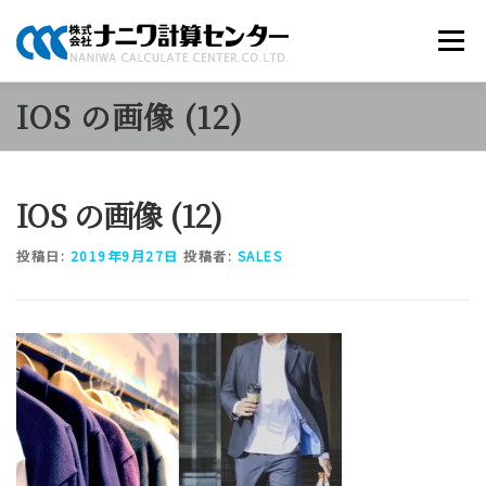
コ
ン
メニュー
テ
ン
ツ
IOS の画像 (12)
へ
商品のご案内
ソリューション
当社について
ス
キ
ッ
IOS の画像 (12)
プ
採用情報
お知らせ
お問い合わせ
投稿日:
2019年9月27日
投稿者:
SALES