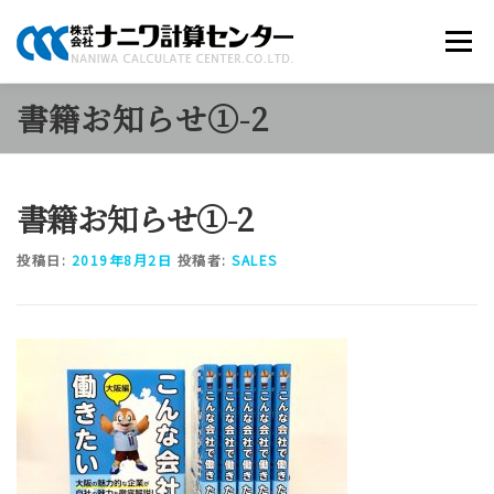
コ
ン
メニュー
テ
ン
ツ
書籍お知らせ①-2
へ
商品のご案内
ソリューション
当社について
ス
キ
ッ
書籍お知らせ①-2
プ
採用情報
お知らせ
お問い合わせ
投稿日:
2019年8月2日
投稿者:
SALES