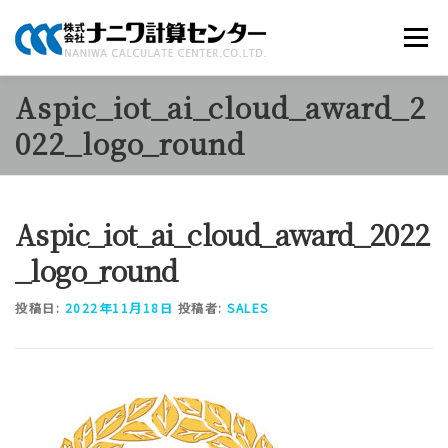
コ
ン
メニュー
テ
ン
ツ
Aspic_iot_ai_cloud_award_2
へ
商品のご案内
ソリューション
当社について
ス
022_logo_round
キ
ッ
プ
採用情報
お知らせ
お問い合わせ
Aspic_iot_ai_cloud_award_2022
_logo_round
投稿日:
2022年11月18日
投稿者:
SALES