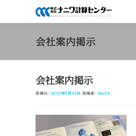
コ
ン
テ
ン
ツ
会社案内掲示
へ
ス
キ
ッ
プ
会社案内掲示
投稿日:
2019年9月30日
投稿者:
SALES