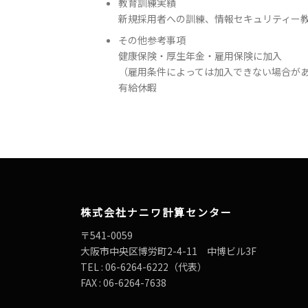
教育訓練実績
新規採用者への訓練、情報セキュリティー
その他参考事項
健康保険・厚生年金・雇用保険に加入
（雇用条件によっては加入できない場合があ
有給休暇
株式会社ナニワ計算センター
〒541-0059
大阪市中央区博労町2-4-11 中博ビル3F
TEL : 06-6264-6222（代表）
FAX : 06-6264-7638