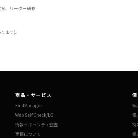
教育、リーダー研修
ります)。
商品・サービス
個
FindManager
個
Web Self Check/LG
個
情報セキュリティ監査
特
商標について
個