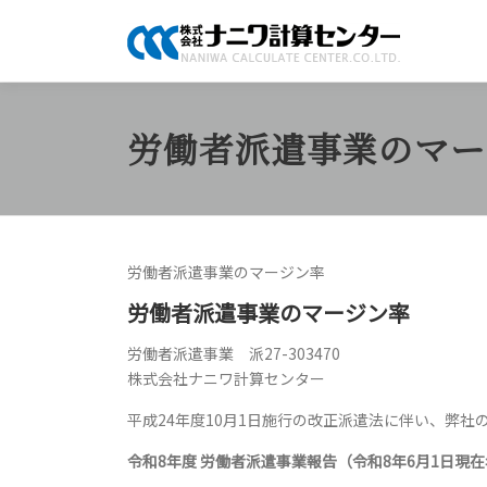
コ
ン
テ
ン
ツ
労働者派遣事業のマー
へ
ス
キ
ッ
プ
労働者派遣事業のマージン率
労働者派遣事業のマージン率
労働者派遣事業 派27-303470
株式会社ナニワ計算センター
平成24年度10月1日施行の改正派遣法に伴い、弊
令和8年度 労働者派遣事業報告（令和8年6月1日現