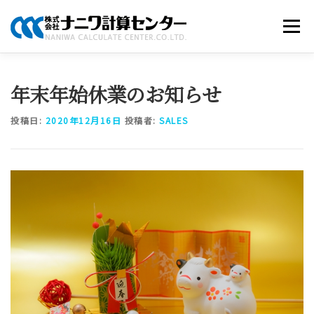
コ
ン
メニュー
テ
ン
ツ
へ
商品のご案内
ソリューション
当社について
年末年始休業のお知らせ
ス
キ
ッ
投稿日:
2020年12月16日
投稿者:
SALES
プ
採用情報
お知らせ
お問い合わせ